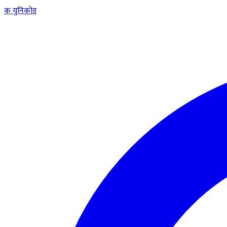
क
युनिकोड