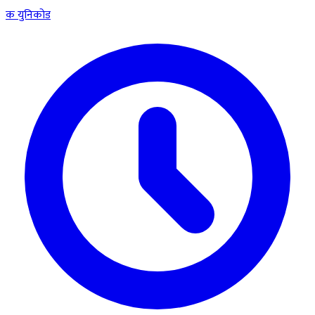
क
युनिकोड