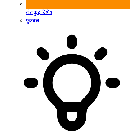
खेलकुद विशेष
फुटबल