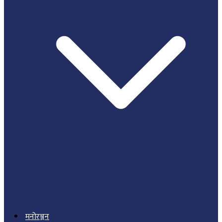
मनोरञ्जन