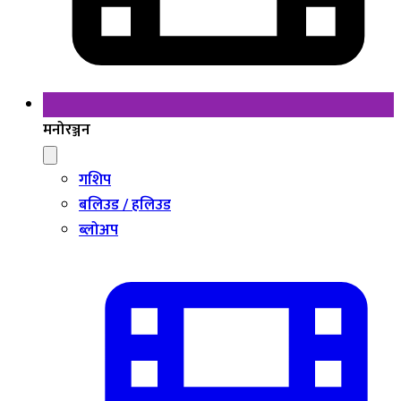
मनोरञ्जन
गशिप
बलिउड / हलिउड
ब्लोअप