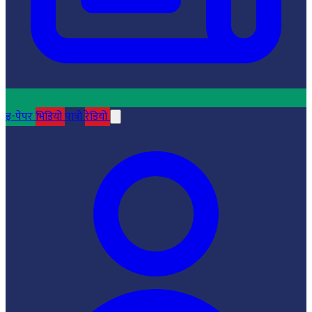
इ-पेपर
भिडियो
पात्रो
रेडियो