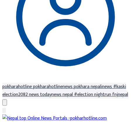
pokharahotline
pokharahotlinenews
pokhara
nepalinews
#kaski
election2082
news
todaynews
nepal
#election
nightrun
fnjnepal