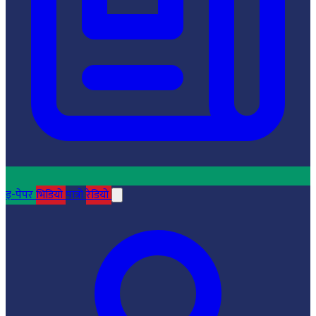
इ-पेपर
भिडियो
पात्रो
रेडियो