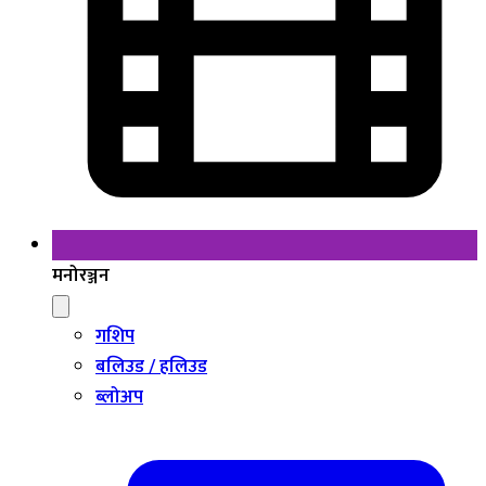
मनोरञ्जन
गशिप
बलिउड / हलिउड
ब्लोअप