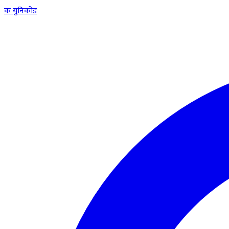
क
युनिकोड