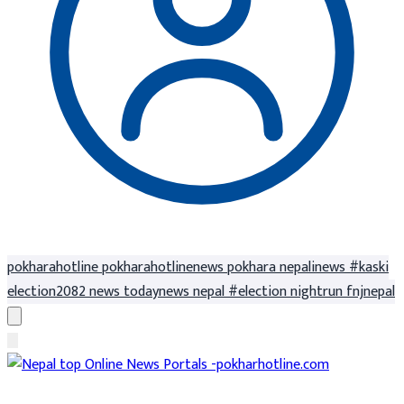
pokharahotline
pokharahotlinenews
pokhara
nepalinews
#kaski
election2082
news
todaynews
nepal
#election
nightrun
fnjnepal