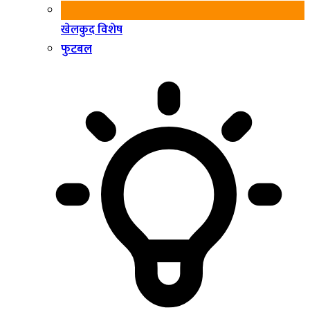
खेलकुद विशेष
फुटबल