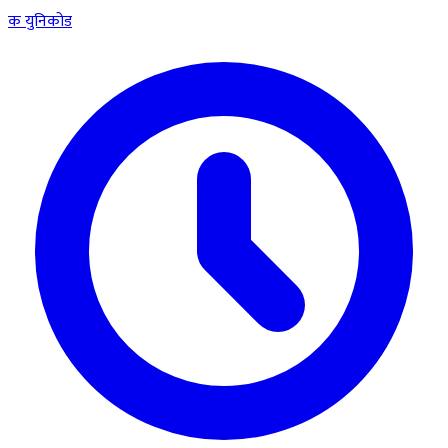
क
युनिकोड