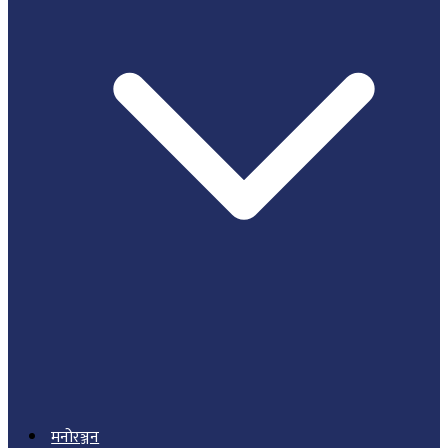
मनोरञ्जन