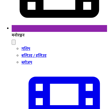
मनोरञ्जन
गशिप
बलिउड / हलिउड
ब्लोअप