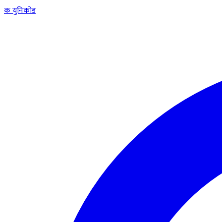
क
युनिकोड