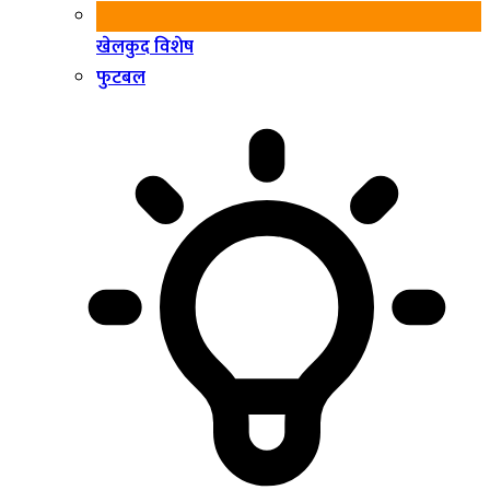
खेलकुद विशेष
फुटबल