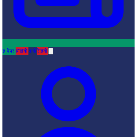
इ-पेपर
भिडियो
पात्रो
रेडियो