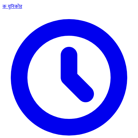
क
युनिकोड