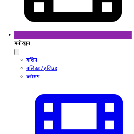
मनोरञ्जन
गशिप
बलिउड / हलिउड
ब्लोअप