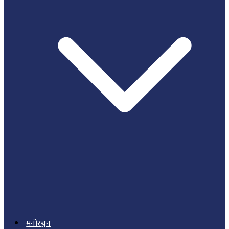
मनोरञ्जन