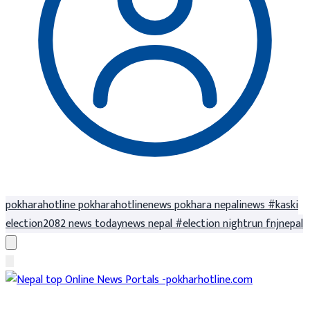
pokharahotline
pokharahotlinenews
pokhara
nepalinews
#kaski
election2082
news
todaynews
nepal
#election
nightrun
fnjnepal