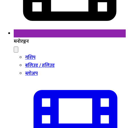
मनोरञ्जन
गशिप
बलिउड / हलिउड
ब्लोअप