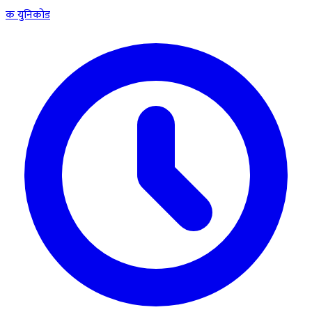
क
युनिकोड