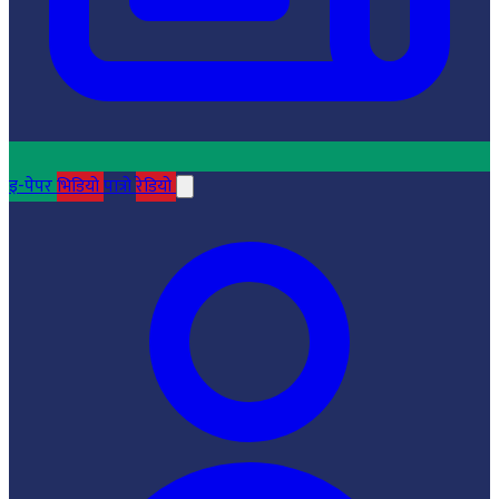
इ-पेपर
भिडियो
पात्रो
रेडियो