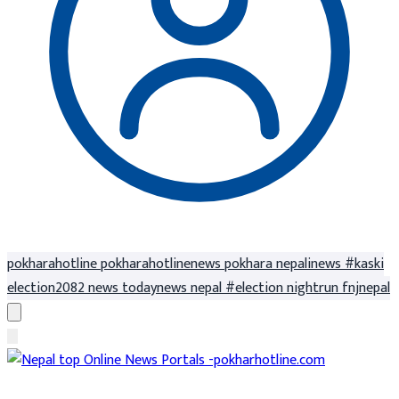
pokharahotline
pokharahotlinenews
pokhara
nepalinews
#kaski
election2082
news
todaynews
nepal
#election
nightrun
fnjnepal