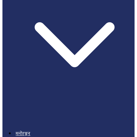
मनोरञ्जन