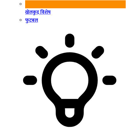
खेलकुद विशेष
फुटबल