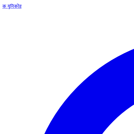
क
युनिकोड