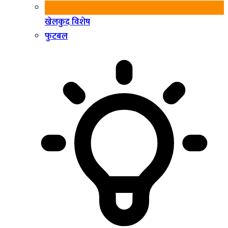
खेलकुद विशेष
फुटबल