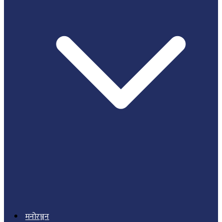
मनोरञ्जन