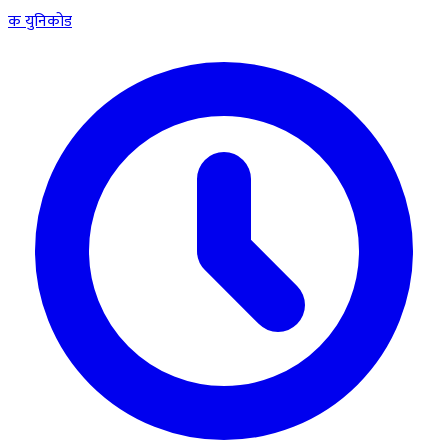
क
युनिकोड