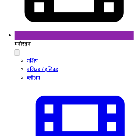
मनोरञ्जन
गशिप
बलिउड / हलिउड
ब्लोअप