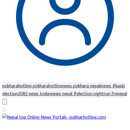
pokharahotline
pokharahotlinenews
pokhara
nepalinews
#kaski
election2082
news
todaynews
nepal
#election
nightrun
fnjnepal