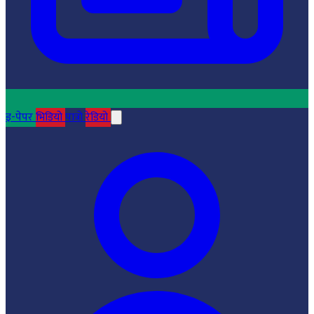
इ-पेपर
भिडियो
पात्रो
रेडियो