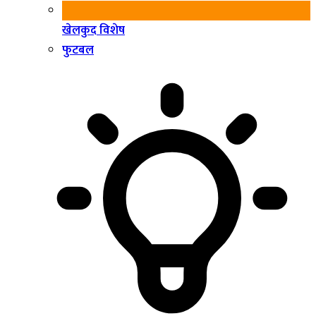
खेलकुद विशेष
फुटबल