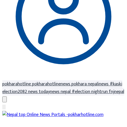
pokharahotline
pokharahotlinenews
pokhara
nepalinews
#kaski
election2082
news
todaynews
nepal
#election
nightrun
fnjnepal