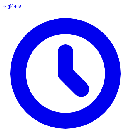
क
युनिकोड