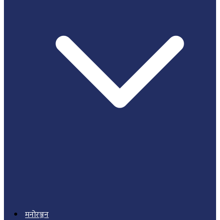
मनोरञ्जन