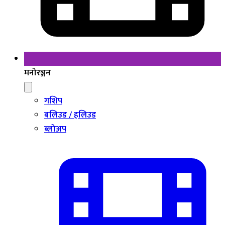
मनोरञ्जन
गशिप
बलिउड / हलिउड
ब्लोअप