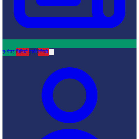
इ-पेपर
भिडियो
पात्रो
रेडियो